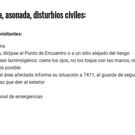
, asonada, disturbios civiles:
visitantes:
lma
, diríjase al Punto de Encuentro o a un sitio alejado del riesgo
es lacrimógenos: cierre los ojos, no los toque con las manos, res
es posible
 el área afectada informe su situación a 7411, al guarda de seg
as que den al exterior
sonal de emergencias