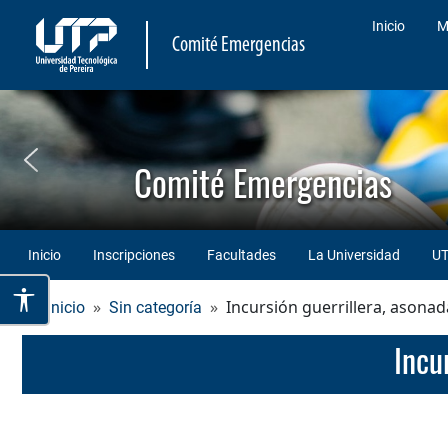
Inicio
M
Comité Emergencias
Comité Emergencias
Inicio
Inscripciones
Facultades
La Universidad
UT
Incursión guerrillera, asonada
Inicio
Sin categoría
Incu