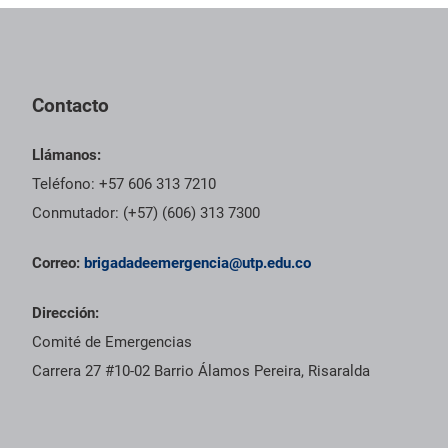
Pie de página con información de contacto, redes sociales y dat
Contacto
Llámanos:
Teléfono: +57 606 313 7210
Conmutador: (+57) (606) 313 7300
Correo:
brigadadeemergencia@utp.edu.co
Dirección:
Comité de Emergencias
Carrera 27 #10-02 Barrio Álamos Pereira, Risaralda