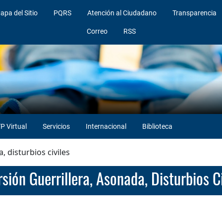
apa del Sitio
PQRS
Atención al Ciudadano
Transparencia
Correo
RSS
P Virtual
Servicios
Internacional
Biblioteca
, disturbios civiles
rsión Guerrillera, Asonada, Disturbios Ci