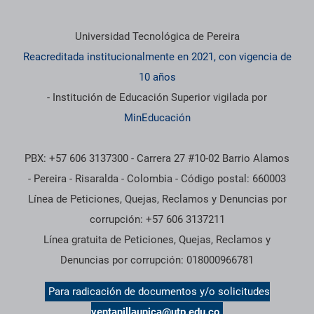
Información institucional
Universidad Tecnológica de Pereira
Reacreditada institucionalmente en 2021, con vigencia de
10 años
- Institución de Educación Superior vigilada por
MinEducación
PBX: +57 606 3137300 - Carrera 27 #10-02 Barrio Alamos
- Pereira - Risaralda - Colombia - Código postal: 660003
Línea de Peticiones, Quejas, Reclamos y Denuncias por
corrupción: +57 606 3137211
Línea gratuita de Peticiones, Quejas, Reclamos y
Denuncias por corrupción: 018000966781
Para radicación de documentos y/o solicitudes
ventanillaunica@utp.edu.co